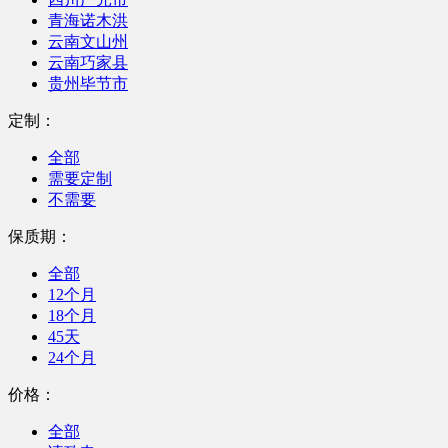
青海诺木洪
云南文山州
云南巧家县
贵州毕节市
定制：
全部
需要定制
不需要
保质期：
全部
12个月
18个月
45天
24个月
价格：
全部