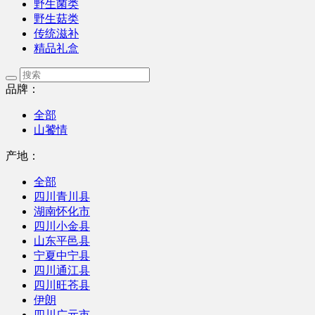
野生菌类
野生菇类
传统滋补
精品礼盒
品牌：
全部
山饕情
产地：
全部
四川青川县
湖南怀化市
四川小金县
山东平邑县
宁夏中宁县
四川通江县
四川旺苍县
伊朗
四川广元市