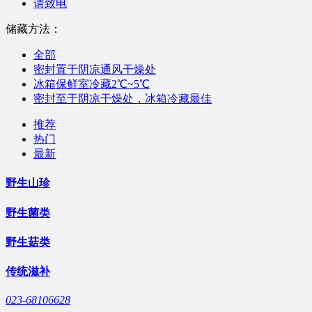
请致电
储藏方法：
全部
密封置于阴凉通风干燥处
冰箱保鲜室冷藏2℃~5℃
密封至于阴凉干燥处，冰箱冷藏最佳
推荐
热门
最新
野生山珍
野生菌类
野生菇类
传统滋补
023-68106628